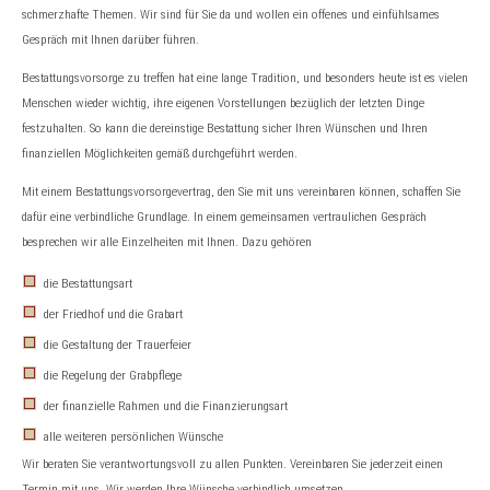
schmerzhafte Themen. Wir sind für Sie da und wollen ein offenes und einfühlsames
Gespräch mit Ihnen darüber führen.
Bestattungsvorsorge zu treffen hat eine lange Tradition, und besonders heute ist es vielen
Menschen wieder wichtig, ihre eigenen Vorstellungen bezüglich der letzten Dinge
festzuhalten. So kann die dereinstige Bestattung sicher Ihren Wünschen und Ihren
finanziellen Möglichkeiten gemäß durchgeführt werden.
Mit einem Bestattungsvorsorgevertrag, den Sie mit uns vereinbaren können, schaffen Sie
dafür eine verbindliche Grundlage. In einem gemeinsamen vertraulichen Gespräch
besprechen wir alle Einzelheiten mit Ihnen. Dazu gehören
die Bestattungsart
der Friedhof und die Grabart
die Gestaltung der Trauerfeier
die Regelung der Grabpflege
der finanzielle Rahmen und die Finanzierungsart
alle weiteren persönlichen Wünsche
Wir beraten Sie verantwortungsvoll zu allen Punkten. Vereinbaren Sie jederzeit einen
Termin mit uns. Wir werden Ihre Wünsche verbindlich umsetzen.